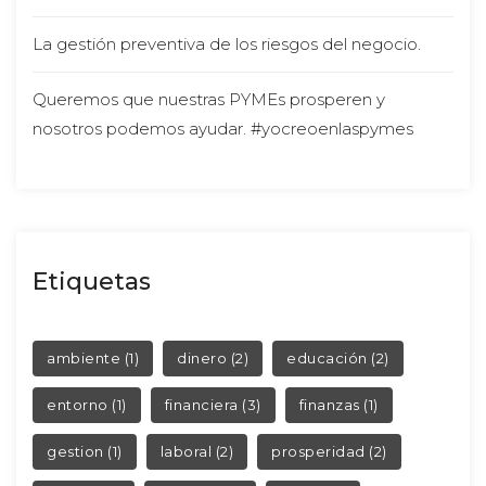
La gestión preventiva de los riesgos del negocio.
Queremos que nuestras PYMEs prosperen y 
nosotros podemos ayudar. #yocreoenlaspyme
Etiqueta
 
 
ambiente
 (1)
dinero
 (2)
educación
 (2)
 
 
entorno
 (1)
financiera
 (3)
finanza
 (1)
 
 
gestion
 (1)
laboral
 (2)
prosperidad
 (2)