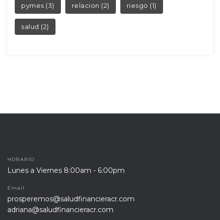
 
 
pyme
 (3)
relacion
 (2)
riesgo
 (1)
alud
 (2)
HORARIO
Lunes a Viernes 8:00am - 6:00pm
Email
prosperemos@saludfinancieracr.com
adriana@saludfinancieracr.com