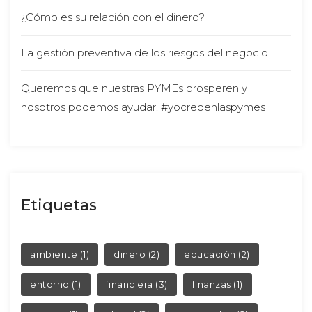
¿Cómo es su relación con el dinero?
La gestión preventiva de los riesgos del negocio.
Queremos que nuestras PYMEs prosperen y 
nosotros podemos ayudar. #yocreoenlaspyme
Etiqueta
 
 
ambiente
 (1)
dinero
 (2)
educación
 (2)
 
 
entorno
 (1)
financiera
 (3)
finanza
 (1)