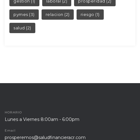
 
 
gestion
 (1)
laboral
 (2)
prosperidad
 (2)
 
 
pyme
 (3)
relacion
 (2)
riesgo
 (1)
alud
 (2)
HORARIO
Lunes a Viernes 8:00am - 6:00pm
Email
prosperemos@saludfinancieracr.com