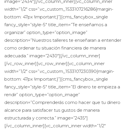
image=”2434″][/vc_column_inner][vc_column_inner 
width=”1/2″ css=”.vc_custom_1533107216286{margin-
bottom: 47px !important;}”][cms_fancybox_single 
fancy_style=”style-5″ title_item=”Te enseñamos a 
organizar” option_type=”option_image” 
description=”Nuestros talleres te enseñaran a entender 
como ordenar tu situación financiera de manera 
adecuada.” image=”2430″][/vc_column_inner]
[/vc_row_inner][vc_row_inner][vc_column_inner 
width=”1/2″ css=”.vc_custom_1533107230390{margin-
bottom: 47px !important;}”][cms_fancybox_single 
fancy_style=”style-5″ title_item=”El dinero te empieza a 
rendir” option_type=”option_image” 
description=”Comprenderás como hacer que tu dinero 
alcance para satisfacer tus gustos de manera 
estructurada y correcta.” image=”2435″]
[/vc_column_inner][vc_column_inner width=”1/2″ 