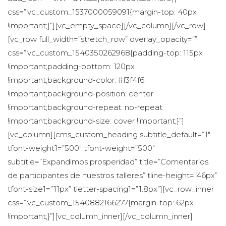
css=”.vc_custom_1537000059091{margin-top: 40px 
!important;}”][vc_empty_space][/vc_column][/vc_row]
[vc_row full_width=”stretch_row” overlay_opacity=”” 
css=”.vc_custom_1540350262968{padding-top: 115px 
!important;padding-bottom: 120px 
!important;background-color: #f3f4f6 
!important;background-position: center 
!important;background-repeat: no-repeat 
!important;background-size: cover !important;}”]
[vc_column][cms_custom_heading subtitle_default=”1″ 
tfont-weight1=”500″ tfont-weight=”500″ 
ubtitle=”Expandimos prosperidad” title=”Comentarios 
de participantes de nuestros talleres” tline-height=”46px” 
tfont-size1=”11px” tletter-spacing1=”1.8px”][vc_row_inner 
css=”.vc_custom_1540882166277{margin-top: 62px 
!important;}”][vc_column_inner][/vc_column_inner]