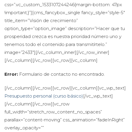
css=”.vc_custom_1533107244246{margin-bottom: 47px 
!important;}”][cms_fancybox_single fancy_style=”style-5″ 
title_item=”Visión de crecimiento” 
option_type=”option_image” description=”Hacer que tu 
prosperidad crezca es nuestra prioridad número uno y 
tenemos todo el contenido para transmitírtelo.” 
image=”2433″][/vc_column_inner][/vc_row_inner]
[/vc_column][/vc_row][vc_row][vc_column]
Error:
 Formulario de contacto no encontrado.
[/vc_column][/vc_row][vc_row][vc_column][vc_wp_text]
Presupuesto personal (curso básico)
[/vc_wp_text]
[/vc_column][/vc_row][vc_row 
full_width=”stretch_row_content_no_spaces” 
parallax=”content-moving” css_animation=”fadeInRight” 
overlay_opacity=”” 