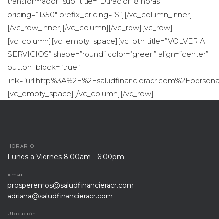
transformador” sub_title=”Duración 8 horas” 
pricing=”1350″ prefix_pricing=”$”][/vc_column_inner]
[/vc_row_inner][/vc_column][/vc_row][vc_row]
[vc_column][vc_empty_space][vc_btn title=”VOLVER A 
SERVICIOS” shape=”round” color=”green” align=”center” 
button_block=”true” 
link=”url:http%3A%2F%2Fsaludfinancieracr.com%2Fpersonas
[vc_empty_space][/vc_column][/vc_row]
HORARIO
Lunes a Viernes 8:00am - 6:00pm
Email
prosperemos@saludfinancieracr.com
adriana@saludfinancieracr.com
Ubicación