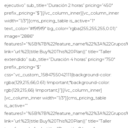
ejecutivo” sub_title=”Duración 2 horas” pricing=”450″ 
prefix_pricing=”$”][/vc_column_inner][vc_column_inner 
width=”1/3″][cms_pricing_table is_active=”1″ 
text_color=”#f9f9f9″ bg_color=”rgba(255,255,255,0.01)” 
image=”2886″ 
features1=”%5B%7B%22feature_name%22%3A%22Grupo
link=”url:%23|title:Buy%20This%20Plan||” title=”Taller 
extendido” sub_title=”Duración 4 horas” pricing=”750″ 
prefix_pricing=”$” 
css=”.vc_custom_1584755042111{background-color: 
rgba(129,215,66,0.61) !important;*background-color: 
rgb(129,215,66) !important;}”][/vc_column_inner]
[vc_column_inner width=”1/3″][cms_pricing_table 
is_active=”” 
features1=”%5B%7B%22feature_name%22%3A%22Grupo
link=”url:%23|title:Buy%20This%20Plan||” title=”Taller 