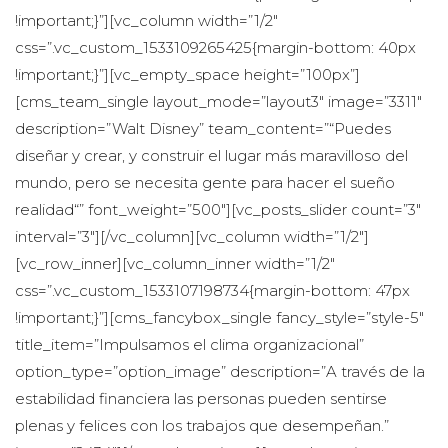
!important;}”][vc_column width=”1/2″ 
css=”.vc_custom_1533109265425{margin-bottom: 40px 
!important;}”][vc_empty_space height=”100px”]
[cms_team_single layout_mode=”layout3″ image=”3311″ 
description=”Walt Disney” team_content=”“Puedes 
diseñar y crear, y construir el lugar más maravilloso del 
mundo, pero se necesita gente para hacer el sueño 
realidad“” font_weight=”500″][vc_posts_slider count=”3″ 
interval=”3″][/vc_column][vc_column width=”1/2″]
[vc_row_inner][vc_column_inner width=”1/2″ 
css=”.vc_custom_1533107198734{margin-bottom: 47px 
!important;}”][cms_fancybox_single fancy_style=”style-5″ 
title_item=”Impulsamos el clima organizacional” 
option_type=”option_image” description=”A través de la 
estabilidad financiera las personas pueden sentirse 
plenas y felices con los trabajos que desempeñan.” 