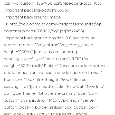
css=”.vc_custom_1584756122954{padding-top: 110px 
!important;padding-bottom: 330px 
!important;background-image: 
url(http://dev.joomexp.com/wordpress/shounder/wp-
content/uploads/2018/10/bg6.jpg?id=2495) 
!important;background-position: 0 0;background-
repeat:-repeat;}”][vc_column][vc_empty_space 
height=”200px”][cms_custom_heading 
heading_style=”style4″ title_color=”#ffffff” tfont-
weight=”500″ small=”1″ title=”Descubre todo el potencial 
que la educación financiera puede hacer en tu vida” 
tfont-size=”43px” tline-height=”50px” tletter-
pacing=”1px”][cms_button title=”Find Out More Info” 
btn_type_theme=”btn-theme-primary” size=”btn-
custom” btn_padding=”14px 50px” align=”center” 
button_block=”” border_radius=”5px” button_bg=”” 
add_icon=”” link=”url:%23|title:Read%20more||” 