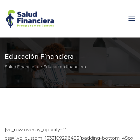
Educación Financiera
 > 
Salud Financiera
Educación financiera
[vc_row overlay_opacity=”” 
css=”.vc_custom_1533109296485{padding-bottom: 45px 