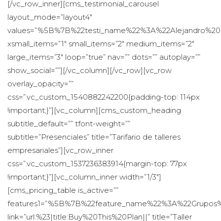
[/vc_row_inner][cms_testimonial_carousel 
layout_mode=”layout4″ 
values=”%5B%7B%22testi_name%22%3A%22Alejandro%2
xsmall_items=”1″ small_items=”2″ medium_items=”2″ 
large_items=”3″ loop=”true” nav=”” dots=”” autoplay=”” 
how_social=””][/vc_column][/vc_row][vc_row 
overlay_opacity=”” 
css=”.vc_custom_1540882242200{padding-top: 114px 
!important;}”][vc_column][cms_custom_heading 
ubtitle_default=”” tfont-weight=”” 
ubtitle=”Presenciales” title=”Tarifario de talleres 
empresariales”][vc_row_inner 
css=”.vc_custom_1537236383914{margin-top: 77px 
!important;}”][vc_column_inner width=”1/3″]
[cms_pricing_table is_active=”” 
features1=”%5B%7B%22feature_name%22%3A%22Grupo
link=”url:%23|title:Buy%20This%20Plan||” title=”Taller 