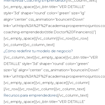
Membresía Coaching Emprendedor
[/vc_column_text]
[vc_empty_space][vc_btn title=”VER DETALLE” 
tyle=”3d” shape=”round” color=”green” size=”lg” 
align=”center” css_animation=”bounceInDown” 
link=”url:https%3A%2F%2Facademia.prosperemosjuntos
coaching-emprendedor|title:Doctor%20Financiero||”]
[vc_empty_space][/vc_column][/vc_row][vc_row]
[vc_column][vc_column_text]
¿Cómo redefinir tu modelo de negocio?
[/vc_column_text][vc_empty_space][vc_btn title=”VER 
DETALLE” style=”3d” shape=”round” color=”green” 
ize=”lg” align=”center” css_animation=”bounceInDown” 
link=”url:https%3A%2F%2Facademia.prosperemosjuntos.co
[vc_empty_space][vc_empty_space][/vc_column]
[/vc_row][vc_row][vc_column][vc_column_text]
Recursos para emprendedore
[/vc_column_text]
[vc_empty_space][vc_btn title=”VER DETALLE” 