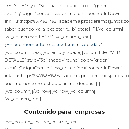
DETALLE” style=”3d” shape=”round” color=”green” 
ize=”lg” align=”center” css_animation=”bounceInDown” 
link=”url:https%3A%2F%2Facademia.prosperemosjuntos
aber-cuando-va-a-explotar-tu-billetera|||”][/vc_column]
[vc_column width=”1/3″][vc_column_text]
¿En qué momento re-estructurar mis deudas?
[/vc_column_text][vc_empty_space][vc_btn title=”VER 
DETALLE” style=”3d” shape=”round” color=”green” 
ize=”lg” align=”center” css_animation=”bounceInDown” 
link=”url:https%3A%2F%2Facademia.prosperemosjuntos.
que-momento-re-estructurar-mis-deudas|||”]
[/vc_column][/vc_row][vc_row][vc_column]
[vc_column_text]
Contenido para empresa
[/vc_column_text][vc_column_text]