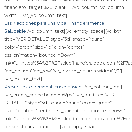
financiero||target:%20_blank|”][/vc_column][vc_column 
width=”1/3″][vc_column_text]
Las 7 acciones para una Vida Financieramente 
Saludable
[/vc_column_text][vc_empty_space][vc_btn 
title=”VER DETALLE” style=”3d” shape=”round” 
color=”green” size=”lg” align=”center” 
css_animation=”bounceInDown” 
link=”url:https%3A%2F%2Fsaludfinanciera.podia.com%2F7acc
[/vc_column][/vc_row][vc_row][vc_column width=”1/3″]
[vc_column_text]
Presupuesto personal (curso básico)
[/vc_column_text]
[vc_empty_space height=”62px”][vc_btn title=”VER 
DETALLE” style=”3d” shape=”round” color=”green” 
ize=”lg” align=”center” css_animation=”bounceInDown” 
link=”url:https%3A%2F%2Fsaludfinanciera.podia.com%2Fpr
personal-curso-basico|||”][vc_empty_space]