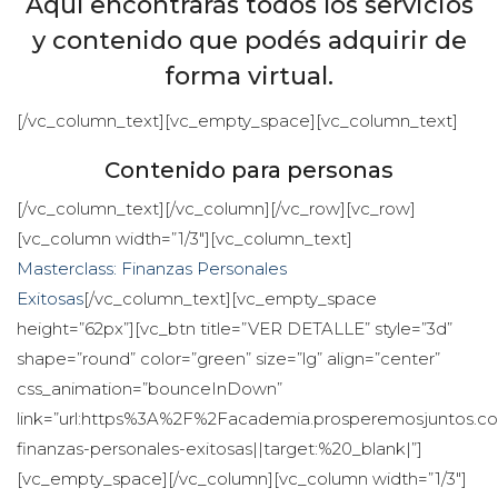
Aquí encontrarás todos los servicios 
y contenido que podés adquirir de 
forma virtual.
[/vc_column_text][vc_empty_space][vc_column_text]
Contenido para persona
[/vc_column_text][/vc_column][/vc_row][vc_row]
[vc_column width=”1/3″][vc_column_text]
Masterclass: Finanzas Personales 
Exitosa
[/vc_column_text][vc_empty_space 
height=”62px”][vc_btn title=”VER DETALLE” style=”3d” 
hape=”round” color=”green” size=”lg” align=”center” 
css_animation=”bounceInDown” 
link=”url:https%3A%2F%2Facademia.prosperemosjuntos.c
finanzas-personales-exitosas||target:%20_blank|”]
[vc_empty_space][/vc_column][vc_column width=”1/3″]