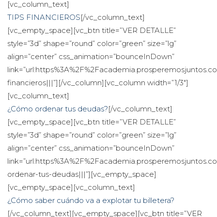
[vc_column_text]
TIPS FINANCIEROS
[/vc_column_text]
[vc_empty_space][vc_btn title=”VER DETALLE” 
tyle=”3d” shape=”round” color=”green” size=”lg” 
align=”center” css_animation=”bounceInDown” 
link=”url:https%3A%2F%2Facademia.prosperemosjuntos.c
financieros|||”][/vc_column][vc_column width=”1/3″]
[vc_column_text]
¿Cómo ordenar tus deudas?
[/vc_column_text]
[vc_empty_space][vc_btn title=”VER DETALLE” 
tyle=”3d” shape=”round” color=”green” size=”lg” 
align=”center” css_animation=”bounceInDown” 
link=”url:https%3A%2F%2Facademia.prosperemosjuntos
ordenar-tus-deudas|||”][vc_empty_space]
[vc_empty_space][vc_column_text]
¿Cómo saber cuándo va a explotar tu billetera?
[/vc_column_text][vc_empty_space][vc_btn title=”VER 