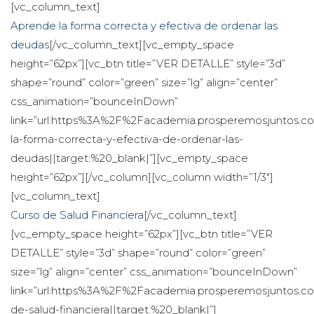
[vc_column_text]
Aprende la forma correcta y efectiva de ordenar las 
deuda
[/vc_column_text][vc_empty_space 
height=”62px”][vc_btn title=”VER DETALLE” style=”3d” 
hape=”round” color=”green” size=”lg” align=”center” 
css_animation=”bounceInDown” 
link=”url:https%3A%2F%2Facademia.prosperemosjuntos.
la-forma-correcta-y-efectiva-de-ordenar-las-
deudas||target:%20_blank|”][vc_empty_space 
height=”62px”][/vc_column][vc_column width=”1/3″]
[vc_column_text]
Curso de Salud Financiera
[/vc_column_text]
[vc_empty_space height=”62px”][vc_btn title=”VER 
DETALLE” style=”3d” shape=”round” color=”green” 
ize=”lg” align=”center” css_animation=”bounceInDown” 
link=”url:https%3A%2F%2Facademia.prosperemosjuntos.
de-salud-financiera||target:%20_blank|”]