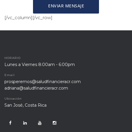
 [/vc_column][/vc_row]
HORARIO
Lunes a Viernes 8:00am - 6:00pm
Email
prosperemos@saludfinancieracr.com
adriana@saludfinancieracr.com
Ubicación
 San José, Costa Rica