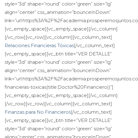
tyle=”3d” shape=”round” color=”green” size=”lg” 
align=”center” css_animation=”bounceInDown” 
link=”url:https%3A%2F%2Facademia.prosperemosjuntos.com
[vc_empty_space][vc_empty_space][/vc_column]
[/vc_row][vc_row][vc_column][vc_column_text]
Relaciones Financieras Tóxica
[/vc_column_text]
[vc_empty_space][vc_btn title=”VER DETALLE” 
tyle=”3d” shape=”round” color=”green” size=”lg” 
align=”center” css_animation=”bounceInDown” 
link=”url:https%3A%2F%2Facademia.prosperemosjuntos.c
financieras-toxicas|title:Doctor%20Financiero||”]
[vc_empty_space][vc_empty_space][/vc_column]
[/vc_row][vc_row][vc_column][vc_column_text]
Finanzas para No Financiero
[/vc_column_text]
[vc_empty_space][vc_btn title=”VER DETALLE” 
tyle=”3d” shape=”round” color=”green” size=”lg” 
align=”center” css_animation=”bounceInDown” 