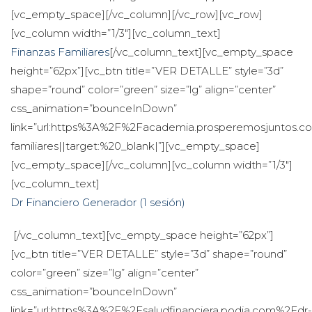
[vc_empty_space][/vc_column][/vc_row][vc_row]
[vc_column width=”1/3″][vc_column_text]
Finanzas Familiare
[/vc_column_text][vc_empty_space 
height=”62px”][vc_btn title=”VER DETALLE” style=”3d” 
hape=”round” color=”green” size=”lg” align=”center” 
css_animation=”bounceInDown” 
link=”url:https%3A%2F%2Facademia.prosperemosjuntos.c
familiares||target:%20_blank|”][vc_empty_space]
[vc_empty_space][/vc_column][vc_column width=”1/3″]
[vc_column_text]
Dr Financiero Generador (1 sesión)
 [/vc_column_text][vc_empty_space height=”62px”]
[vc_btn title=”VER DETALLE” style=”3d” shape=”round” 
color=”green” size=”lg” align=”center” 
css_animation=”bounceInDown” 
link=”url:https%3A%2F%2Fsaludfinanciera.podia.com%2Fdr-