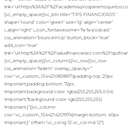
link=”url:https%3A%2F%2Facademia.prosperemosjuntos.com
[vc_empty_space][vc_btn title=”TIPS FINANCIEROS” 
hape=”round” color=”green” size=”lg” align=”center” 
i_align=”right” i_icon_fontawesome=”fa fa-podcast” 
css_animation=”bounceInUp” button_block=”true” 
add_icon=”true” 
link=”url:http%3A%2F%2Fsaludfinancieracr.com%2Ftipsfinanc
[vc_empty_space][/vc_column][/vc_row][vc_row 
css_animation=”fadeIn” overlay_opacity=”” 
css=”.vc_custom_1544210858671{padding-top: 20px 
!important;padding-bottom: 72px 
!important;background-color: rgba(255,255,255,0.04) 
!important;*background-color: rgb(255,255,255) 
!important;}”][vc_column 
css=”.vc_custom_1544214201974{margin-bottom: 40px 
!important;}” offset=”vc_col-lg-12 vc_col-md-12″] 